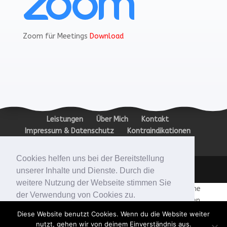
Zoom für Meetings
Download
Leistungen
Über Mich
Kontakt
Impressum & Datenschutz
Kontraindikationen
Zertifikate
Cookies helfen uns bei der Bereitstellung
Designed by VAI DIGITALSTORE GMBH
unserer Inhalte und Dienste. Durch die
weitere Nutzung der Webseite stimmen Sie
Hypnose abnehmen Mobbing Eifersucht Burnout Symptome
der Verwendung von Cookies zu.
Ressourcen stark sein Selbstbewusstsein stärken Vertrauen
rauchen aufhören Angst mündliche Prüfung Schlafprobleme
Diese Website benutzt Cookies. Wenn du die Website weiter
Okay!
gesund abnehmen psychologische Beratung Tiefenentspannung
nutzt, gehen wir von deinem Einverständnis aus.